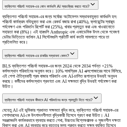
ব্যক্তিগত পরিচর্যা সহায়ক-এর কোন কার্যগুলি AI স্বয়ংক্রিয় করতে পারে?
ব্যক্তিগত পরিচর্যা সহায়ক-এর জন্য সর্বোচ্চ অটোমেশন সম্ভাবনাযুক্ত কার্যগুলি হল:
পরিচর্যা কার্যক্রম নথিভুক্ত করা এবং রেকর্ড বজায় রাখা (40%), ক্লায়েন্টের স্বাস্থ্য
পর্যবেক্ষণ এবং পরিবর্তন রিপোর্ট করা (25%), খাবার প্রস্তুত করা এবং খাওয়ানোতে
সহায়তা করা (8%)। এই হারগুলি Anthropic এবং একাডেমিক উৎস থেকে গবেষণা
ডেটার ভিত্তিতে বর্তমান AI সিস্টেমগুলি প্রতিটি কার্য কতটা সামলাতে পারে তা
প্রতিফলিত করে।
ব্যক্তিগত পরিচর্যা সহায়ক-এর চাকরির সম্ভাবনা কেমন?
BLS ব্যক্তিগত পরিচর্যা সহায়ক-এর জন্য 2024 থেকে 2034 পর্যন্ত +21%
কর্মসংস্থান পরিবর্তনের অনুমান করে। 10% সামগ্রিক AI এক্সপোজারের সাথে মিলিয়ে,
এই পেশা ঐতিহ্যবাহী শ্রম বাজার পরিবর্তন এবং AI-চালিত রূপান্তর উভয়ই অনুভব
করছে। কর্মীদের কর্মসংস্থান প্রবণতা এবং AI সক্ষমতা বৃদ্ধি উভয়ই পর্যবেক্ষণ করা
উচিত।
ব্যক্তিগত পরিচর্যা সহায়ক কীভাবে AI পরিবর্তনের জন্য প্রস্তুতি নিতে পারে?
যেহেতু AI এই ভূমিকায় প্রধানত সক্ষমতা বৃদ্ধি করে, ব্যক্তিগত পরিচর্যা সহায়ক-এর
পেশাদারদের AI-কে উৎপাদনশীলতা বৃদ্ধিকারী হিসেবে গ্রহণ করা উচিত। AI
সরঞ্জামগুলি কার্যকরভাবে ব্যবহার করতে শেখা, উচ্চতর বিশ্লেষণাত্মক ও সৃজনশীল দক্ষতা
বিকাশ করা এবং AI ব্যবহার করে বৃহত্তর মূল্য প্রদান করতে সক্ষম ব্যক্তি হিসেবে