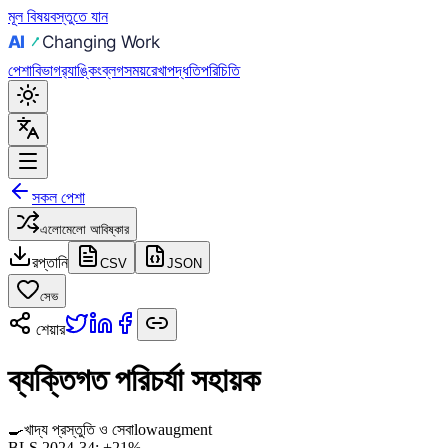
মূল বিষয়বস্তুতে যান
পেশা
বিভাগ
র‍্যাঙ্কিং
ব্লগ
সময়রেখা
পদ্ধতি
পরিচিতি
সকল পেশা
এলোমেলো আবিষ্কার
রপ্তানি
CSV
JSON
সেভ
শেয়ার
ব্যক্তিগত পরিচর্যা সহায়ক
🍳
খাদ্য প্রস্তুতি ও সেবা
low
augment
BLS 2024-34:
+21%