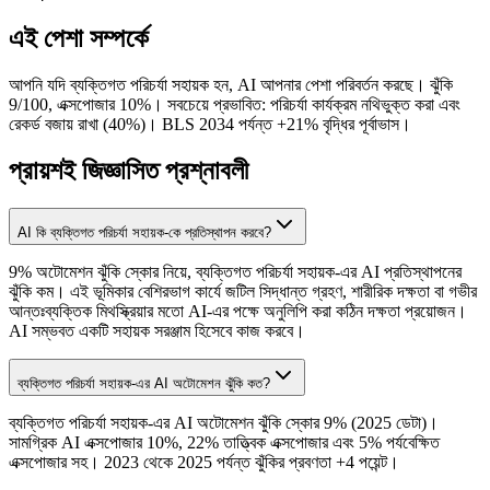
এই পেশা সম্পর্কে
আপনি যদি ব্যক্তিগত পরিচর্যা সহায়ক হন, AI আপনার পেশা পরিবর্তন করছে। ঝুঁকি
9/100, এক্সপোজার 10%। সবচেয়ে প্রভাবিত: পরিচর্যা কার্যক্রম নথিভুক্ত করা এবং
রেকর্ড বজায় রাখা (40%)। BLS 2034 পর্যন্ত +21% বৃদ্ধির পূর্বাভাস।
প্রায়শই জিজ্ঞাসিত প্রশ্নাবলী
AI কি ব্যক্তিগত পরিচর্যা সহায়ক-কে প্রতিস্থাপন করবে?
9% অটোমেশন ঝুঁকি স্কোর নিয়ে, ব্যক্তিগত পরিচর্যা সহায়ক-এর AI প্রতিস্থাপনের
ঝুঁকি কম। এই ভূমিকার বেশিরভাগ কার্যে জটিল সিদ্ধান্ত গ্রহণ, শারীরিক দক্ষতা বা গভীর
আন্তঃব্যক্তিক মিথস্ক্রিয়ার মতো AI-এর পক্ষে অনুলিপি করা কঠিন দক্ষতা প্রয়োজন।
AI সম্ভবত একটি সহায়ক সরঞ্জাম হিসেবে কাজ করবে।
ব্যক্তিগত পরিচর্যা সহায়ক-এর AI অটোমেশন ঝুঁকি কত?
ব্যক্তিগত পরিচর্যা সহায়ক-এর AI অটোমেশন ঝুঁকি স্কোর 9% (2025 ডেটা)।
সামগ্রিক AI এক্সপোজার 10%, 22% তাত্ত্বিক এক্সপোজার এবং 5% পর্যবেক্ষিত
এক্সপোজার সহ। 2023 থেকে 2025 পর্যন্ত ঝুঁকির প্রবণতা +4 পয়েন্ট।