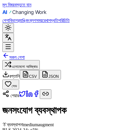
মূল বিষয়বস্তুতে যান
পেশা
বিভাগ
র‍্যাঙ্কিং
ব্লগ
সময়রেখা
পদ্ধতি
পরিচিতি
সকল পেশা
এলোমেলো আবিষ্কার
রপ্তানি
CSV
JSON
সেভ
শেয়ার
জনসংযোগ ব্যবস্থাপক
👔
ব্যবস্থাপনা
medium
augment
BLS 2024-34:
+5%