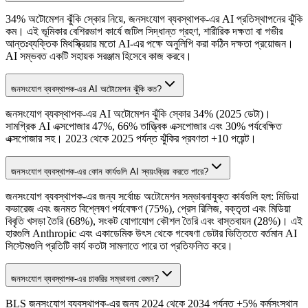
34% অটোমেশন ঝুঁকি স্কোর নিয়ে, জনসংযোগ ব্যবস্থাপক-এর AI প্রতিস্থাপনের ঝুঁকি
কম। এই ভূমিকার বেশিরভাগ কার্যে জটিল সিদ্ধান্ত গ্রহণ, শারীরিক দক্ষতা বা গভীর
আন্তঃব্যক্তিক মিথস্ক্রিয়ার মতো AI-এর পক্ষে অনুলিপি করা কঠিন দক্ষতা প্রয়োজন।
AI সম্ভবত একটি সহায়ক সরঞ্জাম হিসেবে কাজ করবে।
জনসংযোগ ব্যবস্থাপক-এর AI অটোমেশন ঝুঁকি কত?
জনসংযোগ ব্যবস্থাপক-এর AI অটোমেশন ঝুঁকি স্কোর 34% (2025 ডেটা)।
সামগ্রিক AI এক্সপোজার 47%, 66% তাত্ত্বিক এক্সপোজার এবং 30% পর্যবেক্ষিত
এক্সপোজার সহ। 2023 থেকে 2025 পর্যন্ত ঝুঁকির প্রবণতা +10 পয়েন্ট।
জনসংযোগ ব্যবস্থাপক-এর কোন কার্যগুলি AI স্বয়ংক্রিয় করতে পারে?
জনসংযোগ ব্যবস্থাপক-এর জন্য সর্বোচ্চ অটোমেশন সম্ভাবনাযুক্ত কার্যগুলি হল: মিডিয়া
কভারেজ এবং জনমত বিশ্লেষণ পর্যবেক্ষণ (75%), প্রেস রিলিজ, বক্তৃতা এবং মিডিয়া
বিবৃতি খসড়া তৈরি (68%), সংকট যোগাযোগ কৌশল তৈরি এবং বাস্তবায়ন (28%)। এই
হারগুলি Anthropic এবং একাডেমিক উৎস থেকে গবেষণা ডেটার ভিত্তিতে বর্তমান AI
সিস্টেমগুলি প্রতিটি কার্য কতটা সামলাতে পারে তা প্রতিফলিত করে।
জনসংযোগ ব্যবস্থাপক-এর চাকরির সম্ভাবনা কেমন?
BLS জনসংযোগ ব্যবস্থাপক-এর জন্য 2024 থেকে 2034 পর্যন্ত +5% কর্মসংস্থান