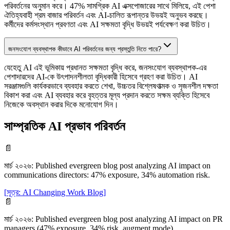
পরিবর্তনের অনুমান করে। 47% সামগ্রিক AI এক্সপোজারের সাথে মিলিয়ে, এই পেশা
ঐতিহ্যবাহী শ্রম বাজার পরিবর্তন এবং AI-চালিত রূপান্তর উভয়ই অনুভব করছে।
কর্মীদের কর্মসংস্থান প্রবণতা এবং AI সক্ষমতা বৃদ্ধি উভয়ই পর্যবেক্ষণ করা উচিত।
জনসংযোগ ব্যবস্থাপক কীভাবে AI পরিবর্তনের জন্য প্রস্তুতি নিতে পারে?
যেহেতু AI এই ভূমিকায় প্রধানত সক্ষমতা বৃদ্ধি করে, জনসংযোগ ব্যবস্থাপক-এর
পেশাদারদের AI-কে উৎপাদনশীলতা বৃদ্ধিকারী হিসেবে গ্রহণ করা উচিত। AI
সরঞ্জামগুলি কার্যকরভাবে ব্যবহার করতে শেখা, উচ্চতর বিশ্লেষণাত্মক ও সৃজনশীল দক্ষতা
বিকাশ করা এবং AI ব্যবহার করে বৃহত্তর মূল্য প্রদান করতে সক্ষম ব্যক্তি হিসেবে
নিজেকে অবস্থান করার দিকে মনোযোগ দিন।
সাম্প্রতিক AI প্রভাব পরিবর্তন
📄
মার্চ ২০২৬
:
Published evergreen blog post analyzing AI impact on
communications directors: 47% exposure, 34% automation risk.
[
সূত্র
:
AI Changing Work Blog
]
📄
মার্চ ২০২৬
:
Published evergreen blog post analyzing AI impact on PR
managers (47% exposure, 34% risk, augment mode)