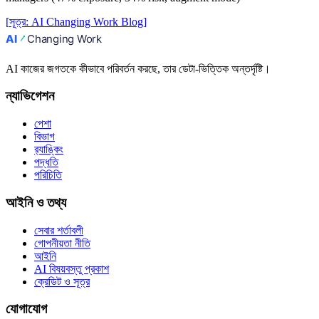
[
সূত্র
:
AI Changing Work Blog
]
AI কাজের জগতকে কীভাবে পরিবর্তন করছে, তার ডেটা-ভিত্তিক অন্তর্দৃষ্টি।
ন্যাভিগেশন
পেশা
বিভাগ
র‍্যাঙ্কিং
পদ্ধতি
পরিচিতি
আইনি ও তথ্য
সেবার শর্তাবলী
গোপনীয়তা নীতি
আইনি
AI বিষয়বস্তু প্রকাশ
ক্রেডিট ও সূত্র
যোগাযোগ