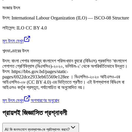
সংজ্ঞার উৎস
উৎস
:
International Labour Organization (ILO) — ISCO-08 Structure
লাইসেন্স
:
ILO CC BY 4.0
মূল উৎস দেখুন
শব্দভাণ্ডারের উৎস
উৎস
:
বাংলা পেশার নামসমূহ বাংলাদেশ পরিসংখ্যান ব্যুরো (বিবিএস) প্রকাশিত 'বাংলাদেশ
পেশাগত শ্রেণিবিন্যাস (বিএসসিও)-২০২০, ভলিউম-২' থেকে অপরিবর্তিতভাবে উদ্ধৃত।
উৎস: https://bbs.gov.bd/pages/static-
pages/6922dce2933eb65569e128ee । বিএসসিও-২০২০ আইএলও-এর
আইএসসিও-০৮ (CC BY 4.0) এর ভিত্তিতে প্রণীত। এই উপস্থাপনা বিবিএস বা
আইএলও কর্তৃক প্রস্তুত, পর্যালোচিত বা অনুমোদিত নয়।
মূল উৎস দেখুন
অপসারণের অনুরোধ
প্রায়শই জিজ্ঞাসিত প্রশ্নাবলী
AI কি জনসংযোগ ব্যবস্থাপক-কে প্রতিস্থাপন করবে?