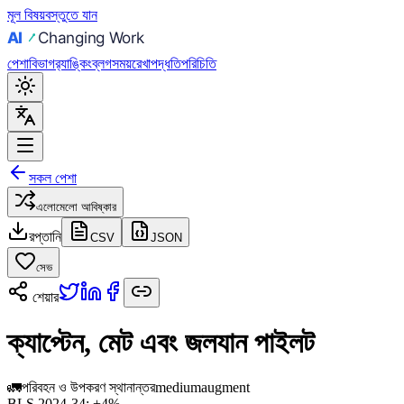
মূল বিষয়বস্তুতে যান
পেশা
বিভাগ
র‍্যাঙ্কিং
ব্লগ
সময়রেখা
পদ্ধতি
পরিচিতি
সকল পেশা
এলোমেলো আবিষ্কার
রপ্তানি
CSV
JSON
সেভ
শেয়ার
ক্যাপ্টেন, মেট এবং জলযান পাইলট
🚛
পরিবহন ও উপকরণ স্থানান্তর
medium
augment
BLS 2024-34:
+4%