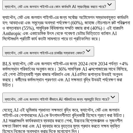
ক্যাপ্টেন, মেট এবং জলযান পাইলট-এর কোন কার্যগুলি AI স্বয়ংক্রিয় করতে পারে?
ক্যাপ্টেন, মেট এবং জলযান পাইলট-এর জন্য সর্বোচ্চ অটোমেশন সম্ভাবনাযুক্ত কার্যগুলি
হল: আবহাওয়া এবং সমুদ্রের অবস্থা পর্যবেক্ষণ (60%), জাহাজ নৌচলাচল রুট পরিকল্পনা
ও বাস্তবায়ন (55%), সামুদ্রিক বিধিমালার সম্মতি বজায় রাখা (40%)। এই হারগুলি
Anthropic এবং একাডেমিক উৎস থেকে গবেষণা ডেটার ভিত্তিতে বর্তমান AI
সিস্টেমগুলি প্রতিটি কার্য কতটা সামলাতে পারে তা প্রতিফলিত করে।
ক্যাপ্টেন, মেট এবং জলযান পাইলট-এর চাকরির সম্ভাবনা কেমন?
BLS ক্যাপ্টেন, মেট এবং জলযান পাইলট-এর জন্য 2024 থেকে 2034 পর্যন্ত +4%
কর্মসংস্থান পরিবর্তনের অনুমান করে। 36% সামগ্রিক AI এক্সপোজারের সাথে মিলিয়ে,
এই পেশা ঐতিহ্যবাহী শ্রম বাজার পরিবর্তন এবং AI-চালিত রূপান্তর উভয়ই অনুভব
করছে। কর্মীদের কর্মসংস্থান প্রবণতা এবং AI সক্ষমতা বৃদ্ধি উভয়ই পর্যবেক্ষণ করা
উচিত।
ক্যাপ্টেন, মেট এবং জলযান পাইলট কীভাবে AI পরিবর্তনের জন্য প্রস্তুতি নিতে পারে?
যেহেতু AI এই ভূমিকায় প্রধানত সক্ষমতা বৃদ্ধি করে, ক্যাপ্টেন, মেট এবং জলযান
পাইলট-এর পেশাদারদের AI-কে উৎপাদনশীলতা বৃদ্ধিকারী হিসেবে গ্রহণ করা উচিত।
AI সরঞ্জামগুলি কার্যকরভাবে ব্যবহার করতে শেখা, উচ্চতর বিশ্লেষণাত্মক ও সৃজনশীল
দক্ষতা বিকাশ করা এবং AI ব্যবহার করে বৃহত্তর মূল্য প্রদান করতে সক্ষম ব্যক্তি
হিসেবে নিজেকে অবস্থান করার দিকে মনোযোগ দিন।