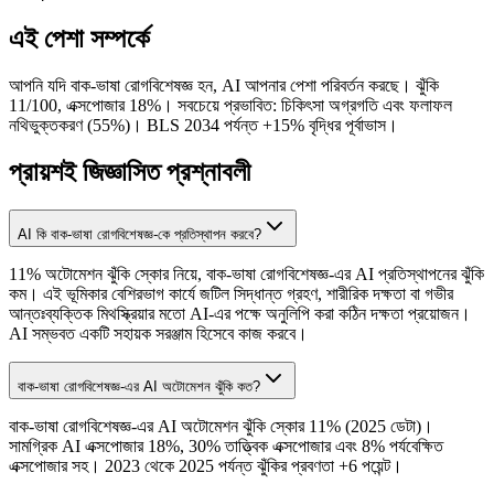
এই পেশা সম্পর্কে
আপনি যদি বাক-ভাষা রোগবিশেষজ্ঞ হন, AI আপনার পেশা পরিবর্তন করছে। ঝুঁকি
11/100, এক্সপোজার 18%। সবচেয়ে প্রভাবিত: চিকিৎসা অগ্রগতি এবং ফলাফল
নথিভুক্তকরণ (55%)। BLS 2034 পর্যন্ত +15% বৃদ্ধির পূর্বাভাস।
প্রায়শই জিজ্ঞাসিত প্রশ্নাবলী
AI কি বাক-ভাষা রোগবিশেষজ্ঞ-কে প্রতিস্থাপন করবে?
11% অটোমেশন ঝুঁকি স্কোর নিয়ে, বাক-ভাষা রোগবিশেষজ্ঞ-এর AI প্রতিস্থাপনের ঝুঁকি
কম। এই ভূমিকার বেশিরভাগ কার্যে জটিল সিদ্ধান্ত গ্রহণ, শারীরিক দক্ষতা বা গভীর
আন্তঃব্যক্তিক মিথস্ক্রিয়ার মতো AI-এর পক্ষে অনুলিপি করা কঠিন দক্ষতা প্রয়োজন।
AI সম্ভবত একটি সহায়ক সরঞ্জাম হিসেবে কাজ করবে।
বাক-ভাষা রোগবিশেষজ্ঞ-এর AI অটোমেশন ঝুঁকি কত?
বাক-ভাষা রোগবিশেষজ্ঞ-এর AI অটোমেশন ঝুঁকি স্কোর 11% (2025 ডেটা)।
সামগ্রিক AI এক্সপোজার 18%, 30% তাত্ত্বিক এক্সপোজার এবং 8% পর্যবেক্ষিত
এক্সপোজার সহ। 2023 থেকে 2025 পর্যন্ত ঝুঁকির প্রবণতা +6 পয়েন্ট।