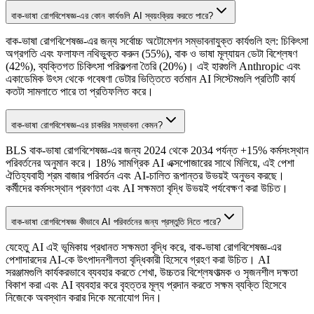
বাক-ভাষা রোগবিশেষজ্ঞ-এর কোন কার্যগুলি AI স্বয়ংক্রিয় করতে পারে?
বাক-ভাষা রোগবিশেষজ্ঞ-এর জন্য সর্বোচ্চ অটোমেশন সম্ভাবনাযুক্ত কার্যগুলি হল: চিকিৎসা
অগ্রগতি এবং ফলাফল নথিভুক্ত করুন (55%), বাক ও ভাষা মূল্যায়ন ডেটা বিশ্লেষণ
(42%), ব্যক্তিগত চিকিৎসা পরিকল্পনা তৈরি (20%)। এই হারগুলি Anthropic এবং
একাডেমিক উৎস থেকে গবেষণা ডেটার ভিত্তিতে বর্তমান AI সিস্টেমগুলি প্রতিটি কার্য
কতটা সামলাতে পারে তা প্রতিফলিত করে।
বাক-ভাষা রোগবিশেষজ্ঞ-এর চাকরির সম্ভাবনা কেমন?
BLS বাক-ভাষা রোগবিশেষজ্ঞ-এর জন্য 2024 থেকে 2034 পর্যন্ত +15% কর্মসংস্থান
পরিবর্তনের অনুমান করে। 18% সামগ্রিক AI এক্সপোজারের সাথে মিলিয়ে, এই পেশা
ঐতিহ্যবাহী শ্রম বাজার পরিবর্তন এবং AI-চালিত রূপান্তর উভয়ই অনুভব করছে।
কর্মীদের কর্মসংস্থান প্রবণতা এবং AI সক্ষমতা বৃদ্ধি উভয়ই পর্যবেক্ষণ করা উচিত।
বাক-ভাষা রোগবিশেষজ্ঞ কীভাবে AI পরিবর্তনের জন্য প্রস্তুতি নিতে পারে?
যেহেতু AI এই ভূমিকায় প্রধানত সক্ষমতা বৃদ্ধি করে, বাক-ভাষা রোগবিশেষজ্ঞ-এর
পেশাদারদের AI-কে উৎপাদনশীলতা বৃদ্ধিকারী হিসেবে গ্রহণ করা উচিত। AI
সরঞ্জামগুলি কার্যকরভাবে ব্যবহার করতে শেখা, উচ্চতর বিশ্লেষণাত্মক ও সৃজনশীল দক্ষতা
বিকাশ করা এবং AI ব্যবহার করে বৃহত্তর মূল্য প্রদান করতে সক্ষম ব্যক্তি হিসেবে
নিজেকে অবস্থান করার দিকে মনোযোগ দিন।