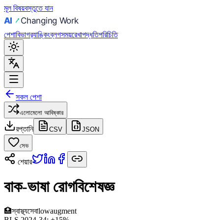
মূল বিষয়বস্তুতে যান
পেশা
বিভাগ
র‍্যাঙ্কিং
ব্লগ
সময়রেখা
পদ্ধতি
পরিচিতি
সকল পেশা
এলোমেলো আবিষ্কার
রপ্তানি
CSV
JSON
সেভ
শেয়ার
বাক-ভাষা রোগবিশেষজ্ঞ
🏥
স্বাস্থ্যসেবা
low
augment
BLS 2024-34:
+15%