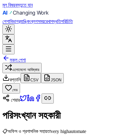
মূল বিষয়বস্তুতে যান
পেশা
বিভাগ
র‍্যাঙ্কিং
ব্লগ
সময়রেখা
পদ্ধতি
পরিচিতি
সকল পেশা
এলোমেলো আবিষ্কার
রপ্তানি
CSV
JSON
সেভ
শেয়ার
পরিসংখ্যান সহকারী
📋
অফিস ও প্রশাসনিক সহায়তা
very high
automate