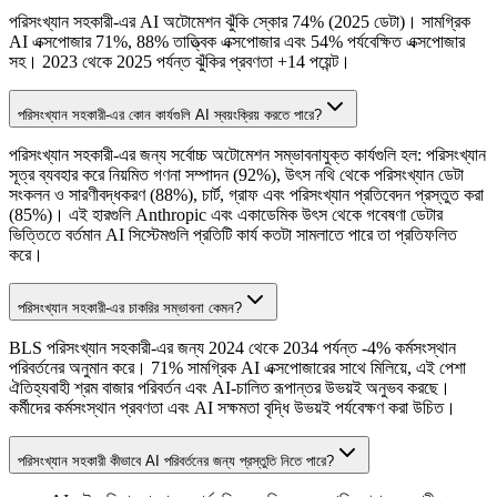
পরিসংখ্যান সহকারী-এর AI অটোমেশন ঝুঁকি স্কোর 74% (2025 ডেটা)। সামগ্রিক
AI এক্সপোজার 71%, 88% তাত্ত্বিক এক্সপোজার এবং 54% পর্যবেক্ষিত এক্সপোজার
সহ। 2023 থেকে 2025 পর্যন্ত ঝুঁকির প্রবণতা +14 পয়েন্ট।
পরিসংখ্যান সহকারী-এর কোন কার্যগুলি AI স্বয়ংক্রিয় করতে পারে?
পরিসংখ্যান সহকারী-এর জন্য সর্বোচ্চ অটোমেশন সম্ভাবনাযুক্ত কার্যগুলি হল: পরিসংখ্যান
সূত্র ব্যবহার করে নিয়মিত গণনা সম্পাদন (92%), উৎস নথি থেকে পরিসংখ্যান ডেটা
সংকলন ও সারণীবদ্ধকরণ (88%), চার্ট, গ্রাফ এবং পরিসংখ্যান প্রতিবেদন প্রস্তুত করা
(85%)। এই হারগুলি Anthropic এবং একাডেমিক উৎস থেকে গবেষণা ডেটার
ভিত্তিতে বর্তমান AI সিস্টেমগুলি প্রতিটি কার্য কতটা সামলাতে পারে তা প্রতিফলিত
করে।
পরিসংখ্যান সহকারী-এর চাকরির সম্ভাবনা কেমন?
BLS পরিসংখ্যান সহকারী-এর জন্য 2024 থেকে 2034 পর্যন্ত -4% কর্মসংস্থান
পরিবর্তনের অনুমান করে। 71% সামগ্রিক AI এক্সপোজারের সাথে মিলিয়ে, এই পেশা
ঐতিহ্যবাহী শ্রম বাজার পরিবর্তন এবং AI-চালিত রূপান্তর উভয়ই অনুভব করছে।
কর্মীদের কর্মসংস্থান প্রবণতা এবং AI সক্ষমতা বৃদ্ধি উভয়ই পর্যবেক্ষণ করা উচিত।
পরিসংখ্যান সহকারী কীভাবে AI পরিবর্তনের জন্য প্রস্তুতি নিতে পারে?