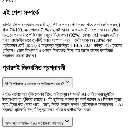
85
%
β
1
এই পেশা সম্পর্কে
আপনি যদি পরিসংখ্যান সহকারী হন, AI আপনার পেশা দ্রুত গতিতে পরিবর্তন করছে।
ঝুঁকি 74/100, এক্সপোজার 71% সহ এই ভূমিকা অত্যন্ত উচ্চ রূপান্তরের সম্মুখীন।
সবচেয়ে প্রভাবিত: পরিসংখ্যান সূত্র দিয়ে গণনা (92%), যেখানে AI সরঞ্জাম জটিল
গণনা তাৎক্ষণিকভাবে ত্রুটিহীনভাবে সম্পাদন করে। ডেটা সংকলন (88%) এবং
প্রতিবেদন তৈরি (85%) ও অত্যন্ত স্বয়ংক্রিয়। BLS 2034 পর্যন্ত -4% হ্রাসের
পূর্বাভাস। ডেটা বিশ্লেষণ ও গুণমান নিশ্চয়তার দিকে যারা যাবেন তাদের ক্যারিয়ার
সম্ভাবনা ভালো থাকবে।
প্রায়শই জিজ্ঞাসিত প্রশ্নাবলী
AI কি পরিসংখ্যান সহকারী-কে প্রতিস্থাপন করবে?
74% অটোমেশন ঝুঁকি স্কোর নিয়ে, পরিসংখ্যান সহকারী AI-চালিত স্থানচ্যুতির
উল্লেখযোগ্য ঝুঁকিতে রয়েছে। এই ভূমিকার অনেক মূল কার্য বর্তমান AI সিস্টেম দ্বারা
স্বয়ংক্রিয় করা যেতে পারে। তবে, নিকট মেয়াদে সম্পূর্ণ প্রতিস্থাপন অসম্ভাব্য -- AI
সম্ভবত ভূমিকাটি সম্পূর্ণ বিলুপ্ত করার পরিবর্তে রূপান্তরিত করবে।
পরিসংখ্যান সহকারী-এর AI অটোমেশন ঝুঁকি কত?