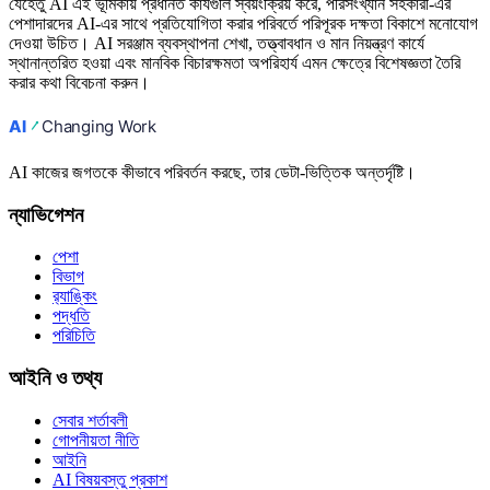
যেহেতু AI এই ভূমিকায় প্রধানত কার্যগুলি স্বয়ংক্রিয় করে, পরিসংখ্যান সহকারী-এর
পেশাদারদের AI-এর সাথে প্রতিযোগিতা করার পরিবর্তে পরিপূরক দক্ষতা বিকাশে মনোযোগ
দেওয়া উচিত। AI সরঞ্জাম ব্যবস্থাপনা শেখা, তত্ত্বাবধান ও মান নিয়ন্ত্রণ কার্যে
স্থানান্তরিত হওয়া এবং মানবিক বিচারক্ষমতা অপরিহার্য এমন ক্ষেত্রে বিশেষজ্ঞতা তৈরি
করার কথা বিবেচনা করুন।
AI কাজের জগতকে কীভাবে পরিবর্তন করছে, তার ডেটা-ভিত্তিক অন্তর্দৃষ্টি।
ন্যাভিগেশন
পেশা
বিভাগ
র‍্যাঙ্কিং
পদ্ধতি
পরিচিতি
আইনি ও তথ্য
সেবার শর্তাবলী
গোপনীয়তা নীতি
আইনি
AI বিষয়বস্তু প্রকাশ