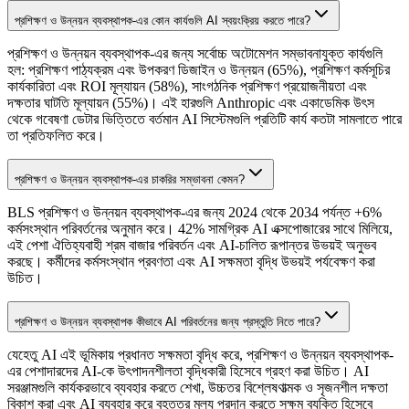
প্রশিক্ষণ ও উন্নয়ন ব্যবস্থাপক-এর কোন কার্যগুলি AI স্বয়ংক্রিয় করতে পারে?
প্রশিক্ষণ ও উন্নয়ন ব্যবস্থাপক-এর জন্য সর্বোচ্চ অটোমেশন সম্ভাবনাযুক্ত কার্যগুলি
হল: প্রশিক্ষণ পাঠ্যক্রম এবং উপকরণ ডিজাইন ও উন্নয়ন (65%), প্রশিক্ষণ কর্মসূচির
কার্যকারিতা এবং ROI মূল্যায়ন (58%), সাংগঠনিক প্রশিক্ষণ প্রয়োজনীয়তা এবং
দক্ষতার ঘাটতি মূল্যায়ন (55%)। এই হারগুলি Anthropic এবং একাডেমিক উৎস
থেকে গবেষণা ডেটার ভিত্তিতে বর্তমান AI সিস্টেমগুলি প্রতিটি কার্য কতটা সামলাতে পারে
তা প্রতিফলিত করে।
প্রশিক্ষণ ও উন্নয়ন ব্যবস্থাপক-এর চাকরির সম্ভাবনা কেমন?
BLS প্রশিক্ষণ ও উন্নয়ন ব্যবস্থাপক-এর জন্য 2024 থেকে 2034 পর্যন্ত +6%
কর্মসংস্থান পরিবর্তনের অনুমান করে। 42% সামগ্রিক AI এক্সপোজারের সাথে মিলিয়ে,
এই পেশা ঐতিহ্যবাহী শ্রম বাজার পরিবর্তন এবং AI-চালিত রূপান্তর উভয়ই অনুভব
করছে। কর্মীদের কর্মসংস্থান প্রবণতা এবং AI সক্ষমতা বৃদ্ধি উভয়ই পর্যবেক্ষণ করা
উচিত।
প্রশিক্ষণ ও উন্নয়ন ব্যবস্থাপক কীভাবে AI পরিবর্তনের জন্য প্রস্তুতি নিতে পারে?
যেহেতু AI এই ভূমিকায় প্রধানত সক্ষমতা বৃদ্ধি করে, প্রশিক্ষণ ও উন্নয়ন ব্যবস্থাপক-
এর পেশাদারদের AI-কে উৎপাদনশীলতা বৃদ্ধিকারী হিসেবে গ্রহণ করা উচিত। AI
সরঞ্জামগুলি কার্যকরভাবে ব্যবহার করতে শেখা, উচ্চতর বিশ্লেষণাত্মক ও সৃজনশীল দক্ষতা
বিকাশ করা এবং AI ব্যবহার করে বৃহত্তর মূল্য প্রদান করতে সক্ষম ব্যক্তি হিসেবে