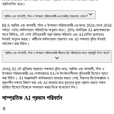
প্রতিফলিত করে।
শ্রমিক এবং মালবাহী, স্টক ও উপকরণ পরিবহনকারী-এর চাকরির সম্ভাবনা কেমন?
BLS শ্রমিক এবং মালবাহী, স্টক ও উপকরণ পরিবহনকারী-এর জন্য 2024 থেকে 2034
পর্যন্ত +6% কর্মসংস্থান পরিবর্তনের অনুমান করে। 20% সামগ্রিক AI এক্সপোজারের
সাথে মিলিয়ে, এই পেশা ঐতিহ্যবাহী শ্রম বাজার পরিবর্তন এবং AI-চালিত রূপান্তর
উভয়ই অনুভব করছে। কর্মীদের কর্মসংস্থান প্রবণতা এবং AI সক্ষমতা বৃদ্ধি উভয়ই
পর্যবেক্ষণ করা উচিত।
শ্রমিক এবং মালবাহী, স্টক ও উপকরণ পরিবহনকারী কীভাবে AI পরিবর্তনের জন্য প্রস্তুতি নিতে পারে?
যেহেতু AI এই ভূমিকায় প্রধানত সক্ষমতা বৃদ্ধি করে, শ্রমিক এবং মালবাহী, স্টক ও
উপকরণ পরিবহনকারী-এর পেশাদারদের AI-কে উৎপাদনশীলতা বৃদ্ধিকারী হিসেবে গ্রহণ
করা উচিত। AI সরঞ্জামগুলি কার্যকরভাবে ব্যবহার করতে শেখা, উচ্চতর বিশ্লেষণাত্মক ও
সৃজনশীল দক্ষতা বিকাশ করা এবং AI ব্যবহার করে বৃহত্তর মূল্য প্রদান করতে সক্ষম
ব্যক্তি হিসেবে নিজেকে অবস্থান করার দিকে মনোযোগ দিন।
সাম্প্রতিক AI প্রভাব পরিবর্তন
📄