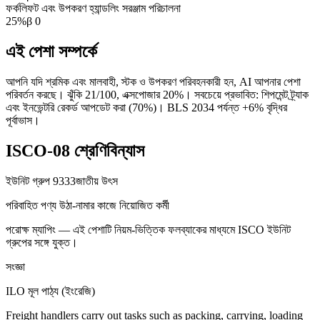
ফর্কলিফট এবং উপকরণ হ্যান্ডলিং সরঞ্জাম পরিচালনা
25
%
β
0
এই পেশা সম্পর্কে
আপনি যদি শ্রমিক এবং মালবাহী, স্টক ও উপকরণ পরিবহনকারী হন, AI আপনার পেশা
পরিবর্তন করছে। ঝুঁকি 21/100, এক্সপোজার 20%। সবচেয়ে প্রভাবিত: শিপমেন্ট ট্র্যাক
এবং ইনভেন্টরি রেকর্ড আপডেট করা (70%)। BLS 2034 পর্যন্ত +6% বৃদ্ধির
পূর্বাভাস।
ISCO-08 শ্রেণিবিন্যাস
ইউনিট গ্রুপ
9333
জাতীয় উৎস
পরিবাহিত পণ্য উঠা-নামার কাজে নিয়োজিত কর্মী
পরোক্ষ ম্যাপিং — এই পেশাটি নিয়ম-ভিত্তিক ফলব্যাকের মাধ্যমে ISCO ইউনিট
গ্রুপের সঙ্গে যুক্ত।
সংজ্ঞা
ILO মূল পাঠ্য (ইংরেজি)
Freight handlers carry out tasks such as packing, carrying, loading