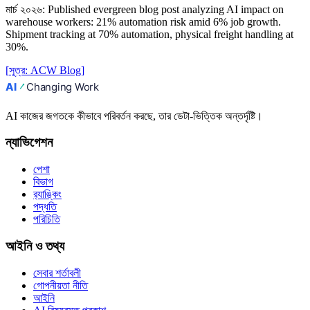
মার্চ ২০২৬
:
Published evergreen blog post analyzing AI impact on
warehouse workers: 21% automation risk amid 6% job growth.
Shipment tracking at 70% automation, physical freight handling at
30%.
[
সূত্র
:
ACW Blog
]
AI কাজের জগতকে কীভাবে পরিবর্তন করছে, তার ডেটা-ভিত্তিক অন্তর্দৃষ্টি।
ন্যাভিগেশন
পেশা
বিভাগ
র‍্যাঙ্কিং
পদ্ধতি
পরিচিতি
আইনি ও তথ্য
সেবার শর্তাবলী
গোপনীয়তা নীতি
আইনি