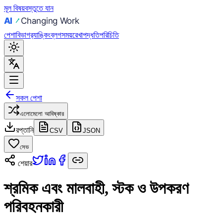
মূল বিষয়বস্তুতে যান
পেশা
বিভাগ
র‍্যাঙ্কিং
ব্লগ
সময়রেখা
পদ্ধতি
পরিচিতি
সকল পেশা
এলোমেলো আবিষ্কার
রপ্তানি
CSV
JSON
সেভ
শেয়ার
শ্রমিক এবং মালবাহী, স্টক ও উপকরণ
পরিবহনকারী