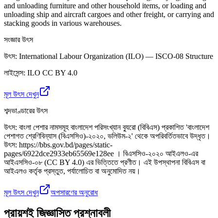
and unloading furniture and other household items, or loading and
unloading ship and aircraft cargoes and other freight, or carrying and
stacking goods in various warehouses.
সংজ্ঞার উৎস
উৎস
:
International Labour Organization (ILO) — ISCO-08 Structure
লাইসেন্স
:
ILO CC BY 4.0
মূল উৎস দেখুন
শব্দভাণ্ডারের উৎস
উৎস
:
বাংলা পেশার নামসমূহ বাংলাদেশ পরিসংখ্যান ব্যুরো (বিবিএস) প্রকাশিত 'বাংলাদেশ
পেশাগত শ্রেণিবিন্যাস (বিএসসিও)-২০২০, ভলিউম-২' থেকে অপরিবর্তিতভাবে উদ্ধৃত।
উৎস: https://bbs.gov.bd/pages/static-
pages/6922dce2933eb65569e128ee । বিএসসিও-২০২০ আইএলও-এর
আইএসসিও-০৮ (CC BY 4.0) এর ভিত্তিতে প্রণীত। এই উপস্থাপনা বিবিএস বা
আইএলও কর্তৃক প্রস্তুত, পর্যালোচিত বা অনুমোদিত নয়।
মূল উৎস দেখুন
অপসারণের অনুরোধ
প্রায়শই জিজ্ঞাসিত প্রশ্নাবলী