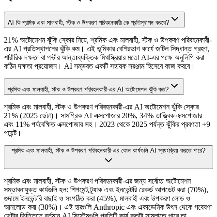
AI কি শ্রমিক এবং মালবাহী, স্টক ও উপকরণ পরিবহনকারী-কে প্রতিস্থাপন করবে?
21% অটোমেশন ঝুঁকি স্কোর নিয়ে, শ্রমিক এবং মালবাহী, স্টক ও উপকরণ পরিবহনকারী-
এর AI প্রতিস্থাপনের ঝুঁকি কম। এই ভূমিকার বেশিরভাগ কার্যে জটিল সিদ্ধান্ত গ্রহণ,
শারীরিক দক্ষতা বা গভীর আন্তঃব্যক্তিক মিথস্ক্রিয়ার মতো AI-এর পক্ষে অনুলিপি করা
কঠিন দক্ষতা প্রয়োজন। AI সম্ভবত একটি সহায়ক সরঞ্জাম হিসেবে কাজ করবে।
শ্রমিক এবং মালবাহী, স্টক ও উপকরণ পরিবহনকারী-এর AI অটোমেশন ঝুঁকি কত?
শ্রমিক এবং মালবাহী, স্টক ও উপকরণ পরিবহনকারী-এর AI অটোমেশন ঝুঁকি স্কোর
21% (2025 ডেটা)। সামগ্রিক AI এক্সপোজার 20%, 34% তাত্ত্বিক এক্সপোজার
এবং 11% পর্যবেক্ষিত এক্সপোজার সহ। 2023 থেকে 2025 পর্যন্ত ঝুঁকির প্রবণতা +9
পয়েন্ট।
শ্রমিক এবং মালবাহী, স্টক ও উপকরণ পরিবহনকারী-এর কোন কার্যগুলি AI স্বয়ংক্রিয় করতে পারে?
শ্রমিক এবং মালবাহী, স্টক ও উপকরণ পরিবহনকারী-এর জন্য সর্বোচ্চ অটোমেশন
সম্ভাবনাযুক্ত কার্যগুলি হল: শিপমেন্ট ট্র্যাক এবং ইনভেন্টরি রেকর্ড আপডেট করা (70%),
গুদামে ইনভেন্টরি বাছাই ও সংগঠিত করা (45%), মালবাহী এবং উপকরণ লোড ও
আনলোড করা (30%)। এই হারগুলি Anthropic এবং একাডেমিক উৎস থেকে গবেষণা
ডেটার ভিত্তিতে বর্তমান AI সিস্টেমগুলি প্রতিটি কার্য কতটা সামলাতে পারে তা