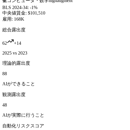
💻
コンピュータ・数学
high
augment
BLS 2024-34:
-1%
中央値賃金:
$101,510
雇用:
168K
総合露出度
62
+
14
2025 vs 2023
理論的露出度
88
AIができること
観測露出度
48
AIが実際に行うこと
自動化リスクスコア