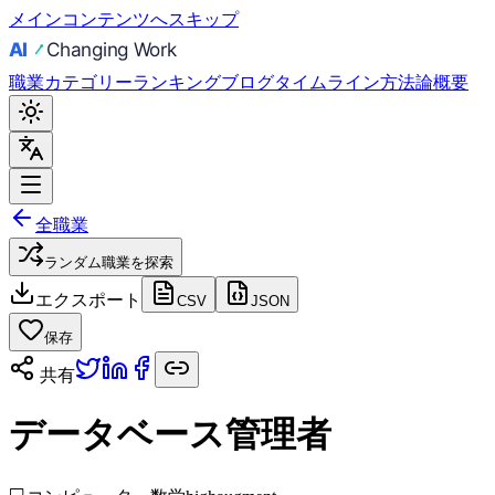
メインコンテンツへスキップ
職業
カテゴリー
ランキング
ブログ
タイムライン
方法論
概要
全職業
ランダム職業を探索
エクスポート
CSV
JSON
保存
共有
データベース管理者