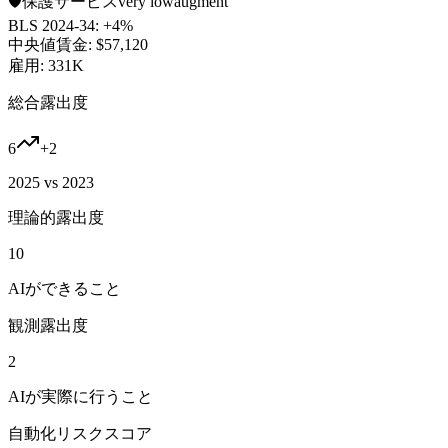
🛡️
保護サービス
very low
augment
BLS 2024-34:
+4%
中央値賃金:
$57,120
雇用:
331K
総合露出度
6
+
2
2025 vs 2023
理論的露出度
10
AIができること
観測露出度
2
AIが実際に行うこと
自動化リスクスコア