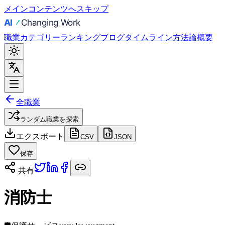
メインコンテンツへスキップ
職業
カテゴリー
ランキング
ブログ
タイムライン
方法論
概要
全職業
ランダム職業を探索
エクスポート
CSV
JSON
保存
共有
消防士