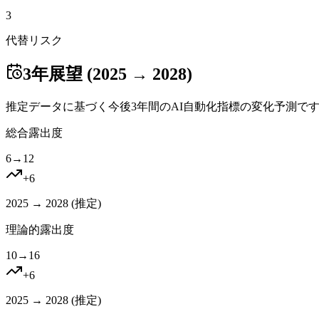
3
代替リスク
3年展望 (2025 → 2028)
推定データに基づく今後3年間のAI自動化指標の変化予測で
総合露出度
6
→
12
+
6
2025 → 2028 (
推定
)
理論的露出度
10
→
16
+
6
2025 → 2028 (
推定
)