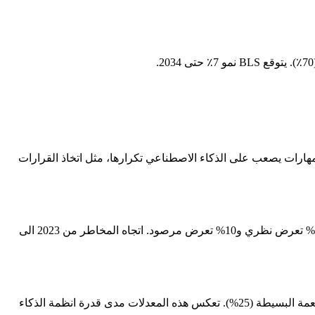
الدور مهارات يصعب على الذكاء الاصطناعي تكرارها، مثل اتخاذ القرارات
درجة مخاطر اتمتة الذكاء الاصطناعي لـ عمال الوجبات السريعة هي 15% (بيانات 2025). التعرض الاجمالي للذكاء الاصطناعي هو 18%، مع 30% تعرض نظري و10% تعرض مرصود. اتجاه المخاطر من 2023 الى
المهام ذات اعلى امكانية اتمتة لـ عمال الوجبات السريعة هي: التعامل مع النقد والمدفوعات (70%), تلقي ومعالجة الطلبات (60%), إعداد الأطعمة البسيطة (25%). تعكس هذه المعدلات مدى قدرة انظمة الذكاء