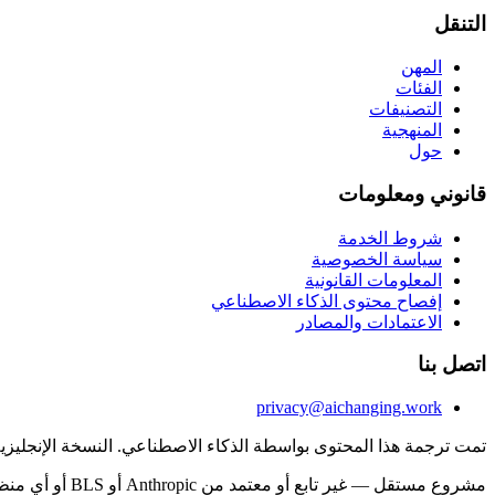
التنقل
المهن
الفئات
التصنيفات
المنهجية
حول
قانوني ومعلومات
شروط الخدمة
سياسة الخصوصية
المعلومات القانونية
إفصاح محتوى الذكاء الاصطناعي
الاعتمادات والمصادر
اتصل بنا
privacy@aichanging.work
تمت ترجمة هذا المحتوى بواسطة الذكاء الاصطناعي. النسخة الإنجليز
مشروع مستقل — غير تابع أو معتمد من Anthropic أو BLS أو أي منظمة مُشار إليها. تتضمن البيانات تحليلات مُنشأة بالذكاء الاصطناعي وتوقعات تقديرية؛ ولا تضمن الدقة. ليست نصيحة مهنية.