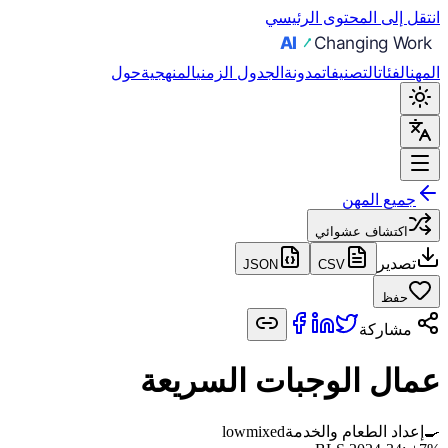
انتقل إلى المحتوى الرئيسي
المهن
الفئات
التصنيفات
مدونة
الجدول الزمني
المنهجية
حول
جميع المهن
اكتشاف عشوائي
تصدير
JSON
CSV
حفظ
مشاركة
عمال الوجبات السريعة
🍳
إعداد الطعام والخدمة
mixed
low