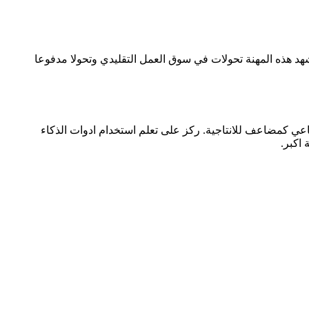
 في التوظيف بنسبة +7% لـ عمال الوجبات السريعة من 2024 الى 2034. مع تعرض اجمالي للذكاء الاصطناعي بنسبة 18%، تشهد هذه المهنة تحولات في سوق العمل التقليدي وتحولا مدفوعا
عي كمضاعف للانتاجية. ركز على تعلم استخدام ادوات الذكاء
اكبر.