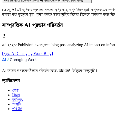
তথ্য নিরাপত্তা বিশ্লেষক কীভাবে AI পরিবর্তনের জন্য প্রস্তুতি নিতে পারে?
যেহেতু AI এই ভূমিকায় প্রধানত সক্ষমতা বৃদ্ধি করে, তথ্য নিরাপত্তা বিশ্লেষক-এর পেশ
ব্যবহার করে বৃহত্তর মূল্য প্রদান করতে সক্ষম ব্যক্তি হিসেবে নিজেকে অবস্থান করার 
সাম্প্রতিক AI প্রভাব পরিবর্তন
📄
মার্চ ২০২৬
:
Published evergreen blog post analyzing AI impact on info
[
সূত্র
:
AI Changing Work Blog
]
AI কাজের জগতকে কীভাবে পরিবর্তন করছে, তার ডেটা-ভিত্তিক অন্তর্দৃষ্টি।
ন্যাভিগেশন
পেশা
বিভাগ
র‍্যাঙ্কিং
পদ্ধতি
পরিচিতি