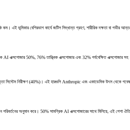
 কম। এই ভূমিকার বেশিরভাগ কার্যে জটিল সিদ্ধান্ত গ্রহণ, শারীরিক দক্ষতা বা গভীর আন্তঃ
 AI এক্সপোজার 50%, 76% তাত্ত্বিক এক্সপোজার এবং 32% পর্যবেক্ষিত এক্সপোজার সহ। 
াপত্তা সিস্টেম নিরীক্ষণ (40%)। এই হারগুলি Anthropic এবং একাডেমিক উৎস থেকে গবেষণা 
পরিবর্তনের অনুমান করে। 50% সামগ্রিক AI এক্সপোজারের সাথে মিলিয়ে, এই পেশা ঐতিহ্য