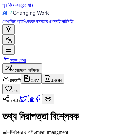
মূল বিষয়বস্তুতে যান
পেশা
বিভাগ
র‍্যাঙ্কিং
ব্লগ
সময়রেখা
পদ্ধতি
পরিচিতি
সকল পেশা
এলোমেলো আবিষ্কার
রপ্তানি
CSV
JSON
সেভ
শেয়ার
তথ্য নিরাপত্তা বিশ্লেষক
💻
কম্পিউটার ও গণিত
medium
augment