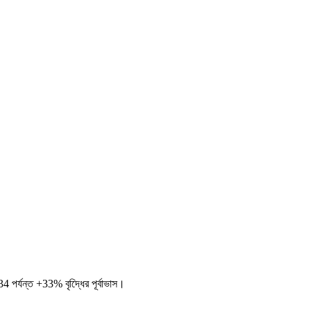
পর্যন্ত +33% বৃদ্ধিের পূর্বাভাস।