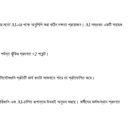
্রিয়ার মতো AI-এর পক্ষে অনুলিপি করা কঠিন দক্ষতা প্রয়োজন। AI সম্ভবত একটি সহায়ক
ন্ত ঝুঁকির প্রবণতা +2 পয়েন্ট।
িস্টেমগুলি প্রতিটি কার্য কতটা সামলাতে পারে তা প্রতিফলিত করে।
িবর্তন এবং AI-চালিত রূপান্তর উভয়ই অনুভব করছে। কর্মীদের কর্মসংস্থান প্রবণতা