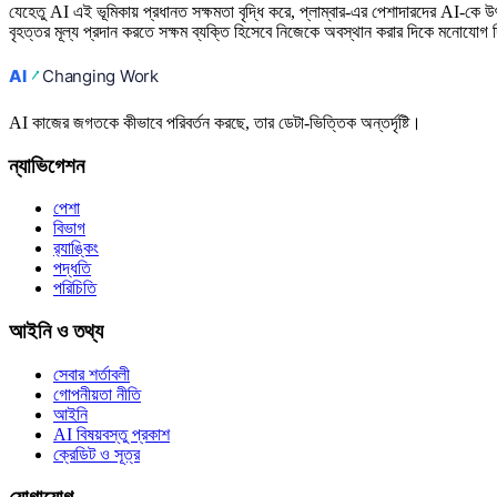
যেহেতু AI এই ভূমিকায় প্রধানত সক্ষমতা বৃদ্ধি করে, প্লাম্বার-এর পেশাদারদের AI-কে উ
বৃহত্তর মূল্য প্রদান করতে সক্ষম ব্যক্তি হিসেবে নিজেকে অবস্থান করার দিকে মনোযোগ
AI কাজের জগতকে কীভাবে পরিবর্তন করছে, তার ডেটা-ভিত্তিক অন্তর্দৃষ্টি।
ন্যাভিগেশন
পেশা
বিভাগ
র‍্যাঙ্কিং
পদ্ধতি
পরিচিতি
আইনি ও তথ্য
সেবার শর্তাবলী
গোপনীয়তা নীতি
আইনি
AI বিষয়বস্তু প্রকাশ
ক্রেডিট ও সূত্র