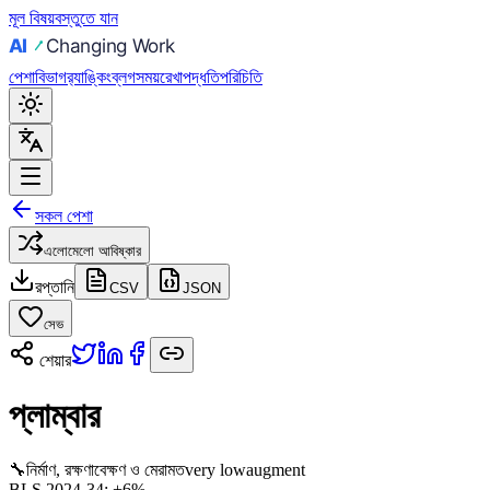
মূল বিষয়বস্তুতে যান
পেশা
বিভাগ
র‍্যাঙ্কিং
ব্লগ
সময়রেখা
পদ্ধতি
পরিচিতি
সকল পেশা
এলোমেলো আবিষ্কার
রপ্তানি
CSV
JSON
সেভ
শেয়ার
প্লাম্বার
🔧
নির্মাণ, রক্ষণাবেক্ষণ ও মেরামত
very low
augment
BLS 2024-34:
+6%