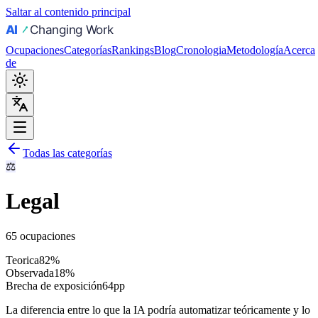
Saltar al contenido principal
Ocupaciones
Categorías
Rankings
Blog
Cronologia
Metodología
Acerca
de
Todas las categorías
⚖️
Legal
65 ocupaciones
Teorica
82
%
Observada
18
%
Brecha de exposición
64
pp
La diferencia entre lo que la IA podría automatizar teóricamente y lo